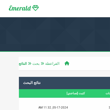
Emerald
القراعطة
بحث
النتائج
نتائج البحث
دات
كتبت
[
تصاعدي
]
05-17-2024, 11:32 AM