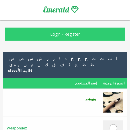
Emerald
Login
-
Register
ا
ب
ت
ث
ج
ح
خ
د
ذ
ر
ز
ش
س
ص
ض
ط
ظ
ع
غ
ف
ق
ك
ل
م
ن
و ه ى
قائمة الأعضاء
الصورة الرمزية
إسم المستخدم
admin
Weaponuez