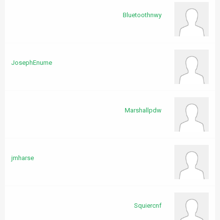
Bluetoothnwy
JosephEnume
Marshallpdw
jmharse
Squiercnf