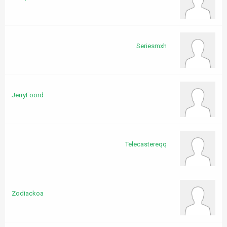
Seriesmxh
JerryFoord
Telecastereqq
Zodiackoa